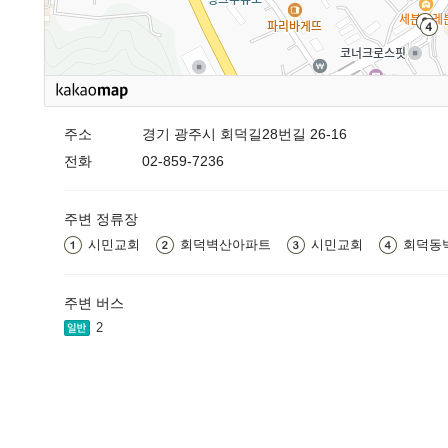
주소
경기 광주시 회덕길28번길 26-16
전화
02-859-7236
주변 정류장
시민교회
회덕벽산아파트
시민교회
회덕동
주변 버스
2